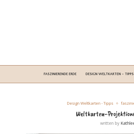
FASZINIERENDE ERDE
DESIGN WELTKARTEN – TIPPS
Design Weltkarten - Tipps
faszin
Weltkarten-Projektione
written by
Kathle