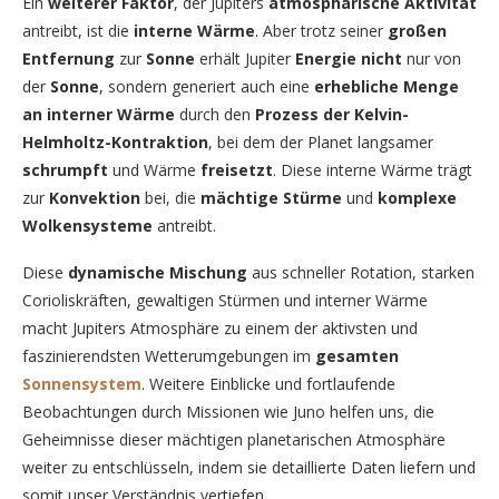
Ein
weiterer Faktor
, der Jupiters
atmosphärische Aktivität
antreibt, ist die
interne Wärme
. Aber trotz seiner
großen
Entfernung
zur
Sonne
erhält Jupiter
Energie nicht
nur von
der
Sonne
, sondern generiert auch eine
erhebliche Menge
an interner Wärme
durch den
Prozess der Kelvin-
Helmholtz-Kontraktion
, bei dem der Planet langsamer
schrumpft
und Wärme
freisetzt
. Diese interne Wärme trägt
zur
Konvektion
bei, die
mächtige Stürme
und
komplexe
Wolkensysteme
antreibt.
Diese
dynamische Mischung
aus schneller Rotation, starken
Corioliskräften, gewaltigen Stürmen und interner Wärme
macht Jupiters Atmosphäre zu einem der aktivsten und
faszinierendsten Wetterumgebungen im
gesamten
Sonnensystem
. Weitere Einblicke und fortlaufende
Beobachtungen durch Missionen wie Juno helfen uns, die
Geheimnisse dieser mächtigen planetarischen Atmosphäre
weiter zu entschlüsseln, indem sie detaillierte Daten liefern und
somit unser Verständnis vertiefen.