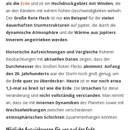
als die
Erde
und ist ein
Hochdruckgebiet mit Winden
, die
an den Rändern mit extrem hohen Geschwindigkeiten wirbeln.
Der
Große Rote Fleck
ist nur
ein Beispiel
für die
vielen
dauerhaften Sturmstrukturen
auf Jupiter, die durch die
dynamische Atmosphäre
und die
Wärme aus Jupiters
Innerem angetrieben werden
.
Historische Aufzeichnungen und Vergleiche
früherer
Beobachtungen mit
aktuellen Daten
zeigen, dass der
Durchmesser
des Großen Roten Flecks
abnimmt
.
Anfang
des 20. Jahrhunderts
war der Sturm noch groß genug, um
die
Erde quer zu überdecke
n.
Heute
ist er
nur noch etwa
1,3-mal so breit ist wie die Erde
. Die
Ursachen
für diese
Veränderung sind
nicht vollständig verstanden
. Man nimmt
an, dass sie mit
internen Dynamiken
des Planeten sowie mit
Wechselwirkungen
zwischen verschiedenen
atmosphärischen Schichten
zusammenhängen könnten.
Mögliche Auswirkungen für uns auf der Erde