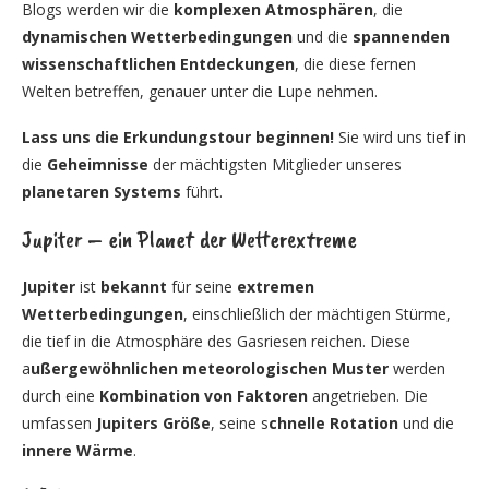
Blogs werden wir die
komplexen Atmosphären
, die
dynamischen Wetterbedingungen
und die
spannenden
wissenschaftlichen Entdeckungen
, die diese fernen
Welten betreffen, genauer unter die Lupe nehmen.
Lass uns die Erkundungstour beginnen!
Sie wird uns tief in
die
Geheimnisse
der mächtigsten Mitglieder unseres
planetaren Systems
führt.
Jupiter – ein Planet der Wetterextreme
Jupiter
ist
bekannt
für seine
extremen
Wetterbedingungen
, einschließlich der mächtigen Stürme,
die tief in die Atmosphäre des Gasriesen reichen. Diese
a
ußergewöhnlichen meteorologischen Muster
werden
durch eine
Kombination von Faktoren
angetrieben. Die
umfassen
Jupiters Größe
, seine s
chnelle Rotation
und die
innere Wärme
.