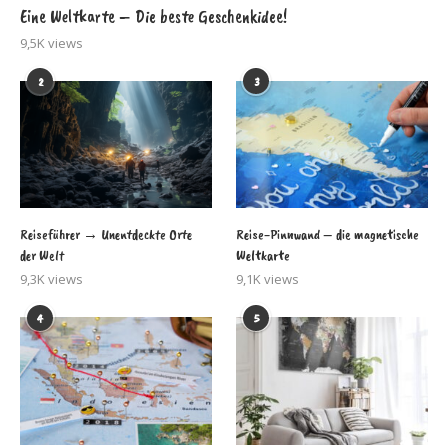
Eine Weltkarte – Die beste Geschenkidee!
9,5K views
2
3
Reiseführer → Unentdeckte Orte
Reise-Pinnwand – die magnetische
der Welt
Weltkarte
9,3K views
9,1K views
4
5