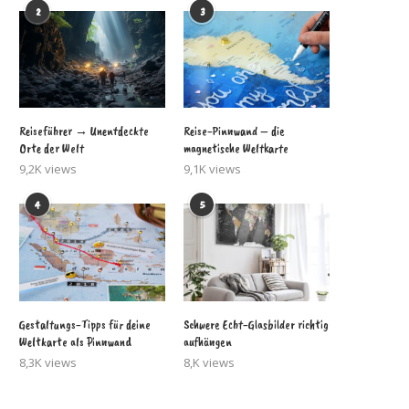
2
3
Reiseführer → Unentdeckte
Reise-Pinnwand – die
Orte der Welt
magnetische Weltkarte
9,2K views
9,1K views
4
5
Gestaltungs-Tipps für deine
Schwere Echt-Glasbilder richtig
Weltkarte als Pinnwand
aufhängen
8,3K views
8,K views