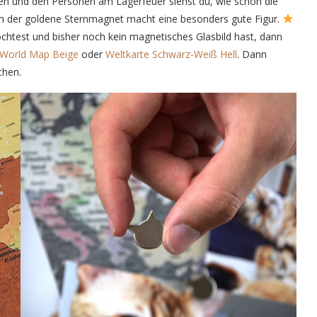
n und den Personen am Lagerfeuer siehst du, wie schön die
 der goldene Sternmagnet macht eine besonders gute Figur.
chtest und bisher noch kein magnetisches Glasbild hast, dann
World Map Beige
oder
Weltkarte Schwarz-Weiß Hell
. Dann
chen.