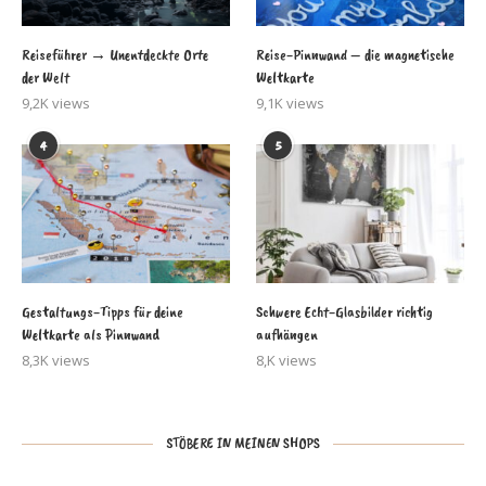
Reiseführer → Unentdeckte Orte
Reise-Pinnwand – die magnetische
der Welt
Weltkarte
9,2K views
9,1K views
4
5
Gestaltungs-Tipps für deine
Schwere Echt-Glasbilder richtig
Weltkarte als Pinnwand
aufhängen
8,3K views
8,K views
STÖBERE IN MEINEN SHOPS