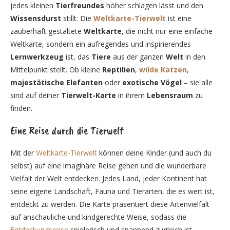
jedes kleinen
Tierfreundes
höher schlagen lässt und den
Wissensdurst
stillt: Die
Weltkarte-Tierwelt
ist eine
zauberhaft gestaltete
Weltkarte
, die nicht nur eine einfache
Weltkarte, sondern ein aufregendes und inspirierendes
Lernwerkzeug
ist, das
Tiere
aus der ganzen
Welt
in den
Mittelpunkt stellt. Ob kleine
Reptilien
,
wilde Katzen
,
majestätische Elefanten
oder
exotische Vögel
– sie alle
sind auf deiner
Tierwelt-Karte
in ihrem
Lebensraum
zu
finden.
Eine Reise durch die Tierwelt
Mit der
Weltkarte-Tierwelt
können deine Kinder (und auch du
selbst) auf eine imaginäre Reise gehen und die wunderbare
Vielfalt der Welt entdecken. Jedes Land, jeder Kontinent hat
seine eigene Landschaft, Fauna und Tierarten, die es wert ist,
entdeckt zu werden. Die Karte präsentiert diese Artenvielfalt
auf anschauliche und kindgerechte Weise, sodass die
Entdeckungsreise
spielerisch und spannend zugleich ist.