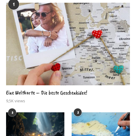
1
Eine Weltkarte – Die beste Geschenkidee!
9,5K views
2
3