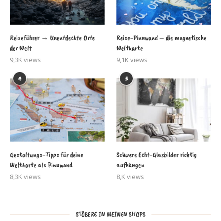
Reiseführer → Unentdeckte Orte
Reise-Pinnwand – die magnetische
der Welt
Weltkarte
9,3K views
9,1K views
4
5
Gestaltungs-Tipps für deine
Schwere Echt-Glasbilder richtig
Weltkarte als Pinnwand
aufhängen
8,3K views
8,K views
STÖBERE IN MEINEN SHOPS