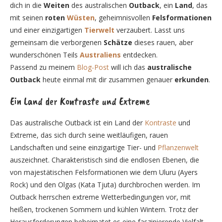
dich in die
Weiten
des australischen
Outback
, ein
Land
, das
mit seinen
roten
Wüsten
, geheimnisvollen
Felsformationen
und einer einzigartigen
Tierwelt
verzaubert. Lasst uns
gemeinsam die verborgenen
Schätze
dieses rauen, aber
wunderschönen Teils
Australiens
entdecken.
Passend zu meinem
Blog-Post
will ich das
australische
Outback
heute einmal mit dir zusammen genauer
erkunden
.
Ein Land der Kontraste und Extreme
Das australische Outback ist ein Land der
Kontraste
und
Extreme, das sich durch seine weitläufigen, rauen
Landschaften und seine einzigartige Tier- und
Pflanzenwelt
auszeichnet. Charakteristisch sind die endlosen Ebenen, die
von majestätischen Felsformationen wie dem Uluru (Ayers
Rock) und den Olgas (Kata Tjuta) durchbrochen werden. Im
Outback herrschen extreme Wetterbedingungen vor, mit
heißen, trockenen Sommern und kühlen Wintern. Trotz der
Herausforderungen beheimatet es eine faszinierende Vielfalt