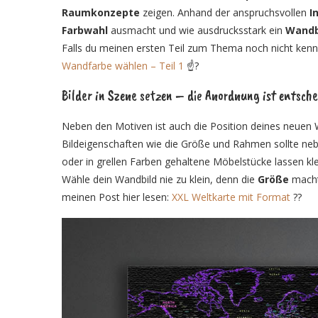
Raumkonzepte
zeigen. Anhand der anspruchsvollen
I
Farbwahl
ausmacht und wie ausdrucksstark ein
Wandb
Falls du meinen ersten Teil zum Thema noch nicht kenns
Wandfarbe wählen – Teil 1
☝?
Bilder in Szene setzen – die Anordnung ist entsch
Neben den Motiven ist auch die Position deines neuen
Bildeigenschaften wie die Größe und Rahmen sollte n
oder in grellen Farben gehaltene Möbelstücke lassen klei
Wähle dein Wandbild nie zu klein, denn die
Größe
macht
meinen Post hier lesen:
XXL Weltkarte mit Format
??