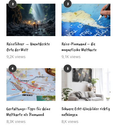
2
3
Reiseführer → Unentdeckte
Reise-Pinnwand – die
Orte der Welt
magnetische Weltkarte
9,2K views
9,1K views
4
5
Gestaltungs-Tipps für deine
Schwere Echt-Glasbilder richtig
Weltkarte als Pinnwand
aufhängen
8,3K views
8,K views