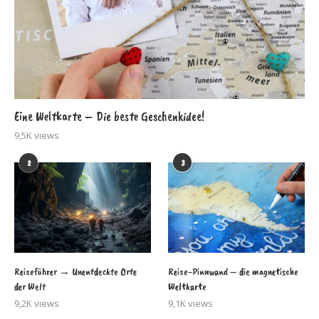
Eine Weltkarte – Die beste Geschenkidee!
9,5K views
2
3
Reiseführer → Unentdeckte Orte
Reise-Pinnwand – die magnetische
der Welt
Weltkarte
9,2K views
9,1K views